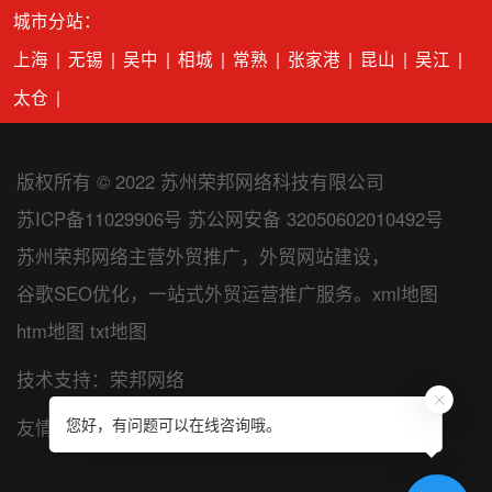
城市分站：
上海
|
无锡
|
吴中
|
相城
|
常熟
|
张家港
|
昆山
|
吴江
|
太仓
|
版权所有 © 2022 苏州荣邦网络科技有限公司
苏ICP备11029906号
苏公网安备 32050602010492号
苏州荣邦网络主营
外贸推广
，
外贸网站建设
，
谷歌SEO优化
，一站式外贸运营推广服务。
xml地图
htm地图
txt地图
技术支持：荣邦网络
您好，有问题可以在线咨询哦。
友情链接：
抖音短视频运营
苏州网络公司