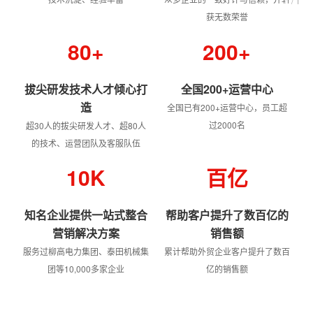
/
1
获无数荣誉
80+
200+
拔尖研发技术人才倾心打
全国200+运营中心
造
全国已有200+运营中心，员工超
过2000名
超30人的拔尖研发人才、超80人
的技术、运营团队及客服队伍
10K
百亿
知名企业提供一站式整合
帮助客户提升了数百亿的
营销解决方案
销售额
服务过柳高电力集团、泰田机械集
累计帮助外贸企业客户提升了数百
团等10,000多家企业
亿的销售额